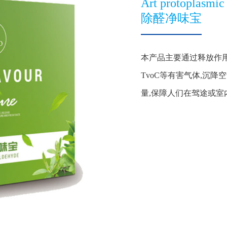
Art protoplasmic
除醛净味宝
本产品主要通过释放作用
TvoC等有害气体,沉降
量,保障人们在驾途或