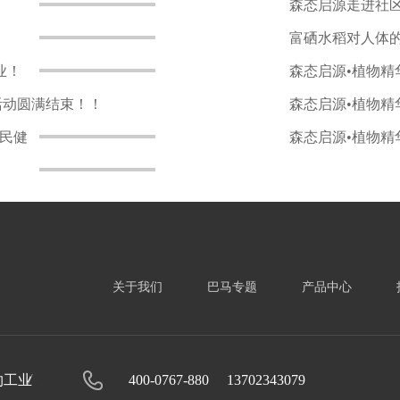
森态启源走进社区
富硒水稻对人体
业！
森态启源•植物精
活动圆满结束！！
森态启源•植物精
民健
森态启源•植物精
关于我们
巴马专题
产品中心
约工业
400-0767-880 13702343079