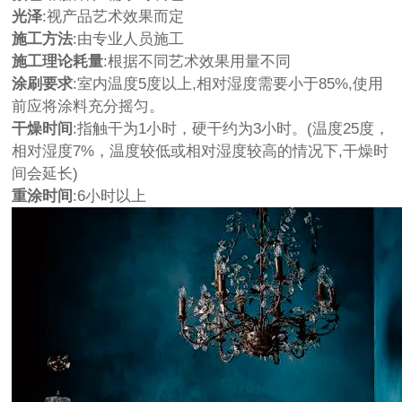
光泽
:视产品艺术效果而定
施工方法
:由专业人员施工
施工理论耗量
:根据不同艺术效果用量不同
涂刷要求
:室内温度5度以上,相对湿度需要小于85%,使用
前应将涂料充分摇匀。
干燥时间
:指触干为1小时，硬干约为3小时。(温度25度，
相对湿度7%，温度较低或相对湿度较高的情况下,干燥时
间会延长)
重涂时间
:6小时以上