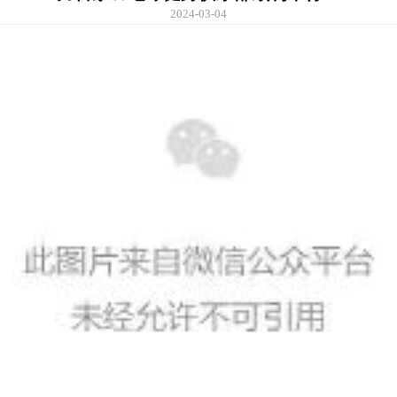
2024-03-04