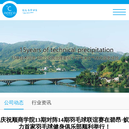
公司动态
行业资讯
庆祝顺商学院13期对阵14期羽毛球联谊赛在碧昂·蚁
力首家羽毛球健身俱乐部顺利举行！