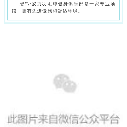
碧昂·蚁力羽毛球健身俱乐部是一家专业场
馆，拥有先进设施和舒适环境。