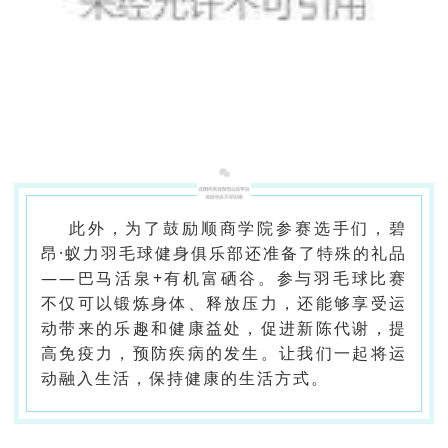
此外，
为了鼓励顺商学院参赛选手们，碧
昂·蚁力羽毛球健身俱乐部还准备了特殊的礼品
——巴马活泉+有机富硒谷。
参与羽毛球比赛
不仅可以锻炼身体、释放压力，还能够享受运
动带来的乐趣和健康益处，促进新陈代谢，提
高免疫力，预防疾病的发生。
让我们一起将运
动融入生活，保持健康的生活方式。